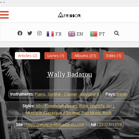
"
"
FR
EN
PT
Articles (2)
Livres (1)
Albums (31)
Edito (1)
Wally Badarou
Instruments:
Piano
,
Synthé - Clavier - Keyboard
Pays:
Bénin
Styles:
Afro-fusion/afrobeats
,
Funk
,
Highlife
,
Jazz
,
Musique Classique Africaine
,
Pop Music
,
Rock
Site :
https://www.wallybadarou.com
Né :
22/03/1955