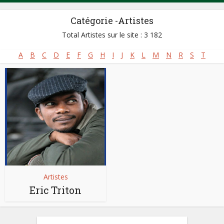
Catégorie -Artistes
Total Artistes sur le site : 3 182
A
B
C
D
E
F
G
H
I
J
K
L
M
N
R
S
T
Artistes
Eric Triton