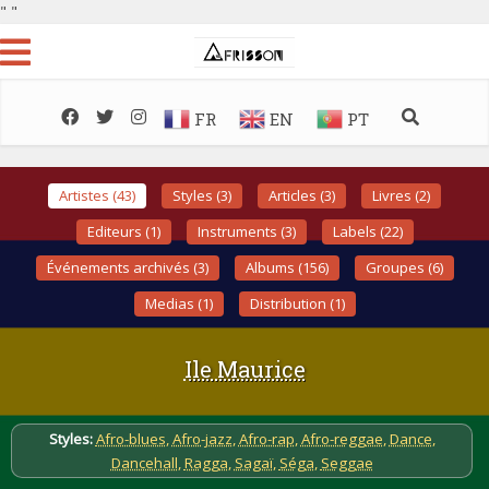
"
"
FR
EN
PT
Artistes (43)
Styles (3)
Articles (3)
Livres (2)
Editeurs (1)
Instruments (3)
Labels (22)
Événements archivés (3)
Albums (156)
Groupes (6)
Medias (1)
Distribution (1)
Ile Maurice
Styles:
Afro-blues
,
Afro-jazz
,
Afro-rap
,
Afro-reggae
,
Dance
,
Dancehall
,
Ragga
,
Sagaï
,
Séga
,
Seggae