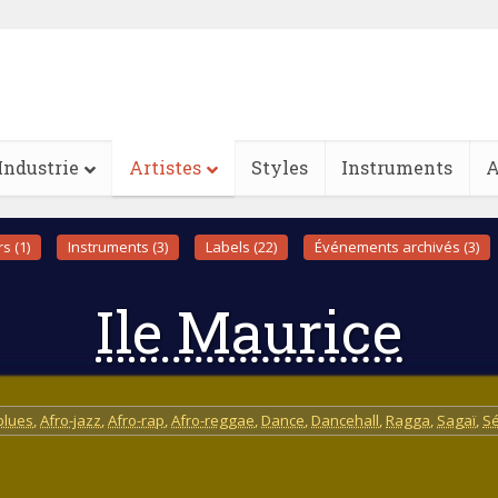
Industrie
Artistes
Styles
Instruments
A
s (1)
Instruments (3)
Labels (22)
Événements archivés (3)
Ile Maurice
blues
,
Afro-jazz
,
Afro-rap
,
Afro-reggae
,
Dance
,
Dancehall
,
Ragga
,
Sagaï
,
S