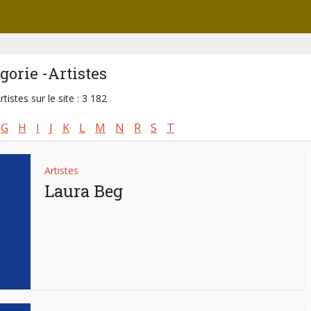
gorie -Artistes
rtistes sur le site : 3 182
G
H
I
J
K
L
M
N
R
S
T
Artistes
Laura Beg