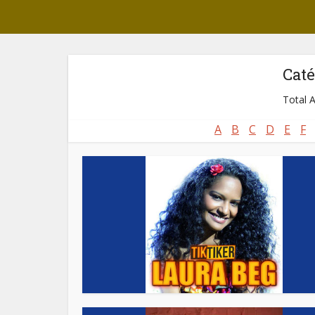
Caté
Total A
A
B
C
D
E
F