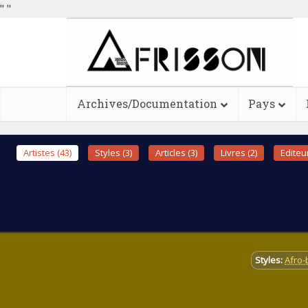
"
"
Archives/Documentation
Pays
Artistes (43)
Styles (3)
Articles (3)
Livres (2)
Editeur
Styles:
Afro-