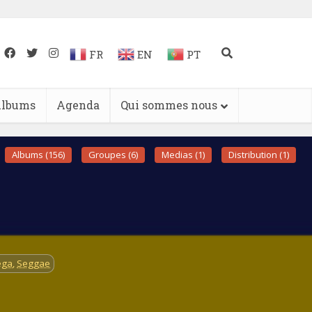
FR
EN
PT
lbums
Agenda
Qui sommes nous
Albums (156)
Groupes (6)
Medias (1)
Distribution (1)
éga
,
Seggae