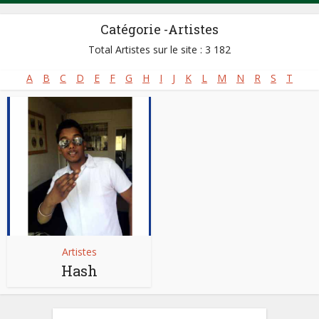
Catégorie -Artistes
Total Artistes sur le site : 3 182
A
B
C
D
E
F
G
H
I
J
K
L
M
N
R
S
T
Artistes
Hash