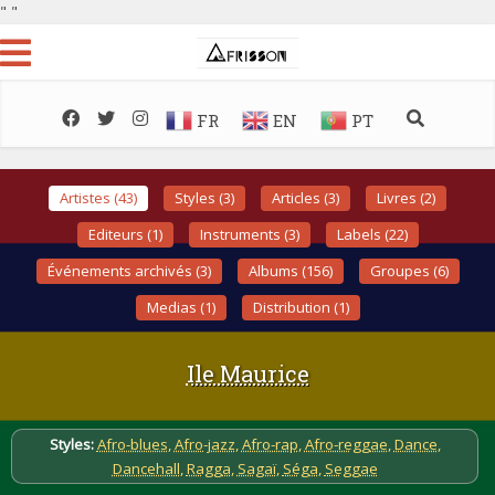
"
"
FR
EN
PT
Artistes (43)
Styles (3)
Articles (3)
Livres (2)
Editeurs (1)
Instruments (3)
Labels (22)
Événements archivés (3)
Albums (156)
Groupes (6)
Medias (1)
Distribution (1)
Ile Maurice
Styles:
Afro-blues
,
Afro-jazz
,
Afro-rap
,
Afro-reggae
,
Dance
,
Dancehall
,
Ragga
,
Sagaï
,
Séga
,
Seggae