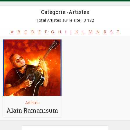
Catégorie -Artistes
Total Artistes sur le site : 3 182
A
B
C
D
E
F
G
H
I
J
K
L
M
N
R
S
T
Artistes
Alain Ramanisum