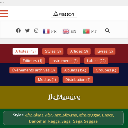
"
"
FR
EN
PT
Artistes (43)
Styles (3)
Articles (3)
Livres (2)
Editeurs (1)
Instruments (3)
Labels (22)
Événements archivés (3)
Albums (156)
Groupes (6)
Medias (1)
Distribution (1)
Ile Maurice
Styles:
Afro-blues
,
Afro-jazz
,
Afro-rap
,
Afro-reggae
,
Dance
,
Dancehall
,
Ragga
,
Sagaï
,
Séga
,
Seggae