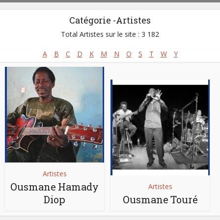
Catégorie -Artistes
Total Artistes sur le site : 3 182
A
B
C
D
K
M
N
O
S
T
W
Y
Artistes
Ousmane Hamady
Artistes
Diop
Ousmane Touré