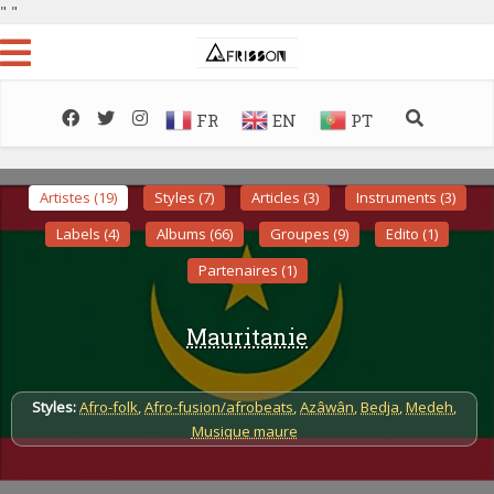
"
"
FR
EN
PT
Artistes (19)
Styles (7)
Articles (3)
Instruments (3)
Labels (4)
Albums (66)
Groupes (9)
Edito (1)
Partenaires (1)
Mauritanie
Styles:
Afro-folk
,
Afro-fusion/afrobeats
,
Azâwân
,
Bedja
,
Medeh
,
Musique maure