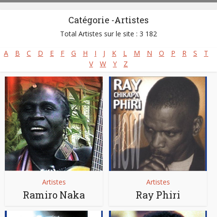
Catégorie -Artistes
Total Artistes sur le site : 3 182
A
B
C
D
E
F
G
H
I
J
K
L
M
N
O
P
R
S
T
V
W
Y
Z
Artistes
Artistes
Ramiro Naka
Ray Phiri