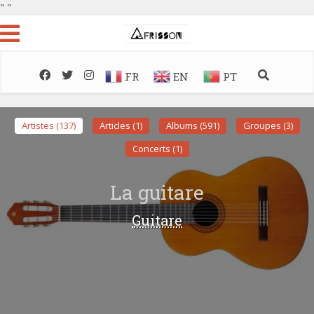
"
"
FR
EN
PT
Artistes (137)
Articles (1)
Albums (591)
Groupes (3)
Concerts (1)
La guitare
Guitare