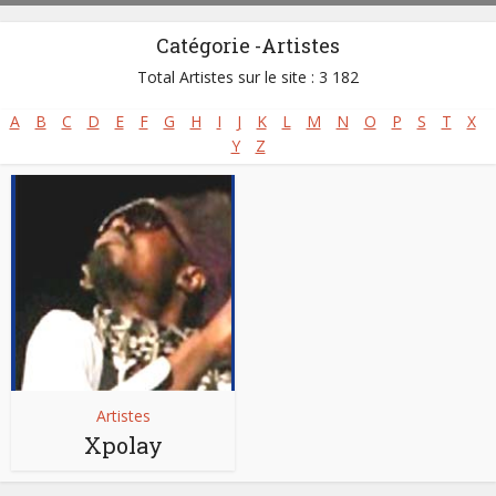
Catégorie -Artistes
Total Artistes sur le site : 3 182
A
B
C
D
E
F
G
H
I
J
K
L
M
N
O
P
S
T
X
Y
Z
Artistes
Xpolay