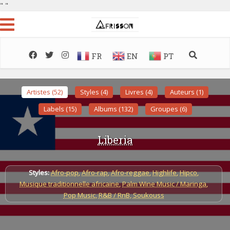
"
"
FR
EN
PT
Artistes (52)
Styles (4)
Livres (4)
Auteurs (1)
Labels (15)
Albums (132)
Groupes (6)
Liberia
Styles:
Afro-pop
,
Afro-rap
,
Afro-reggae
,
Highlife
,
Hipco
,
Musique traditionnelle africaine
,
Palm Wine Music / Maringa
,
Pop Music
,
R&B / RnB
,
Soukouss