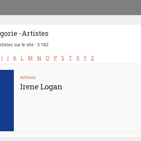
gorie -Artistes
rtistes sur le site : 3 182
I
J
K
L
M
N
O
P
S
T
X
Y
Z
Artistes
Irene Logan