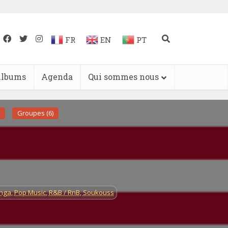
FR
EN
PT
lbums
Agenda
Qui sommes nous
Groupes (6)
inga
,
Pop Music
,
R&B / RnB
,
Soukouss