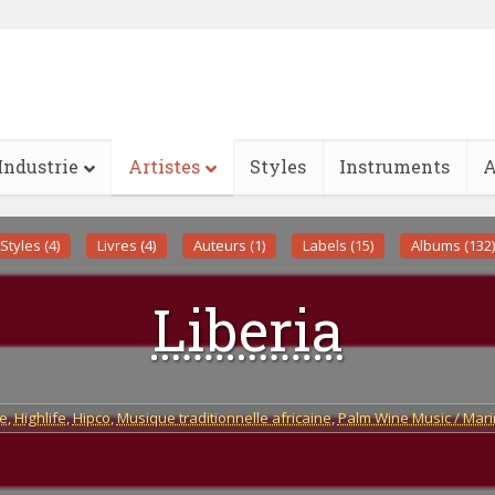
Industrie
Artistes
Styles
Instruments
A
Styles (4)
Livres (4)
Auteurs (1)
Labels (15)
Albums (132)
Liberia
e
,
Highlife
,
Hipco
,
Musique traditionnelle africaine
,
Palm Wine Music / Mar