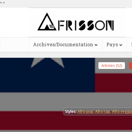
"
"
Archives/Documentation
Pays
Artistes (52)
Styles:
Afro-pop
,
Afro-rap
,
Afro-regga