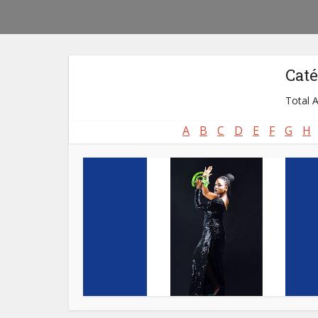
Caté
Total A
A
B
C
D
E
F
G
H