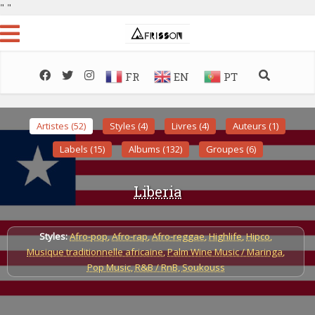
"
"
FR
EN
PT
Artistes (52)
Styles (4)
Livres (4)
Auteurs (1)
Labels (15)
Albums (132)
Groupes (6)
Liberia
Styles:
Afro-pop
,
Afro-rap
,
Afro-reggae
,
Highlife
,
Hipco
,
Musique traditionnelle africaine
,
Palm Wine Music / Maringa
,
Pop Music
,
R&B / RnB
,
Soukouss