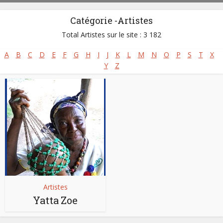
Catégorie -Artistes
Total Artistes sur le site : 3 182
A
B
C
D
E
F
G
H
I
J
K
L
M
N
O
P
S
T
X
Y
Z
Artistes
Yatta Zoe