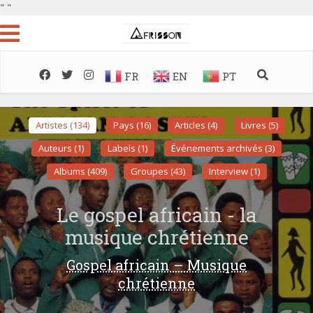
"
"
FR
EN
PT
Artistes (134)
Pays (16)
Articles (4)
Livres (5)
Auteurs (1)
Labels (1)
Événements archivés (3)
Albums (409)
Groupes (43)
Interview (1)
Le gospel africain - la
musique chrétienne
Gospel africain – Musique
chrétienne