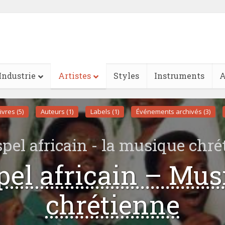
Industrie
Artistes
Styles
Instruments
A
ivres (5)
Auteurs (1)
Labels (1)
Événements archivés (3)
spel africain - la musique chré
pel africain – Mus
chrétienne