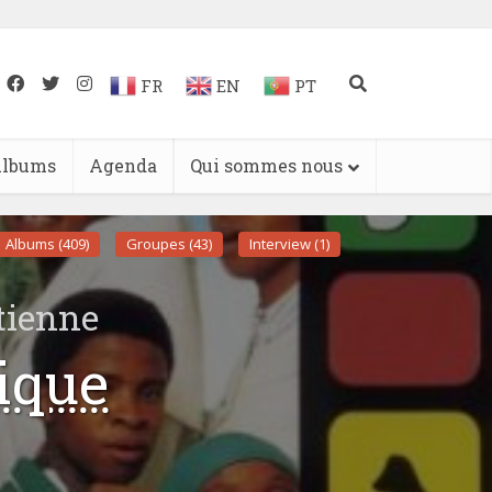
FR
EN
PT
lbums
Agenda
Qui sommes nous
Albums (409)
Groupes (43)
Interview (1)
tienne
ique