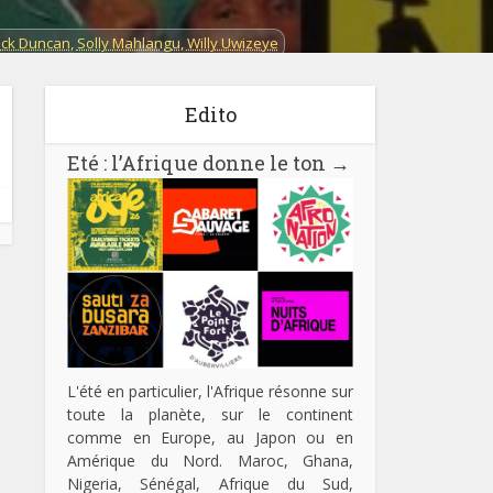
ick Duncan
,
Solly Mahlangu
,
Willy Uwizeye
oir
Edito
da
,
Sénégal
,
Zambie
,
Zimbabwe
Thème :
Dossier
Eté : l’Afrique donne le ton
→
L'été en particulier, l'Afrique résonne sur
toute la planète, sur le continent
comme en Europe, au Japon ou en
Amérique du Nord. Maroc, Ghana,
Nigeria, Sénégal, Afrique du Sud,