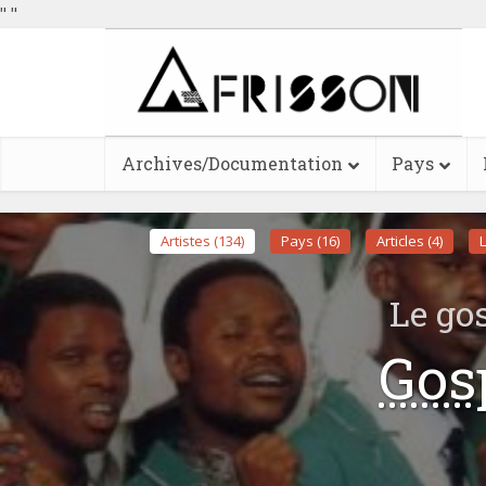
"
"
Archives/Documentation
Pays
Artistes (134)
Pays (16)
Articles (4)
L
Le go
Gos