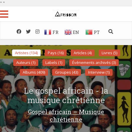
"
"
FR
EN
PT
Artistes (134)
Pays (16)
Articles (4)
Livres (5)
Auteurs (1)
Labels (1)
Événements archivés (3)
Albums (409)
Groupes (43)
Interview (1)
Le gospel africain - la
musique chrétienne
Gospel africain – Musique
chrétienne