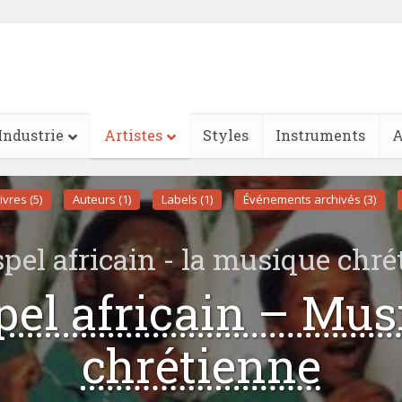
Industrie
Artistes
Styles
Instruments
A
ivres (5)
Auteurs (1)
Labels (1)
Événements archivés (3)
spel africain - la musique chré
pel africain – Mus
chrétienne