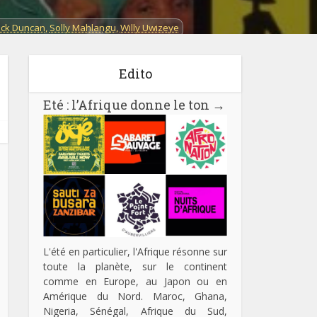
ick Duncan
,
Solly Mahlangu
,
Willy Uwizeye
oir
Edito
da
,
Sénégal
,
Zambie
,
Zimbabwe
Thème :
Dossier
Eté : l’Afrique donne le ton
→
L'été en particulier, l'Afrique résonne sur
toute la planète, sur le continent
comme en Europe, au Japon ou en
Amérique du Nord. Maroc, Ghana,
Nigeria, Sénégal, Afrique du Sud,