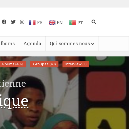
FR
EN
PT
lbums
Agenda
Qui sommes nous
Albums (409)
Groupes (43)
Interview (1)
tienne
ique