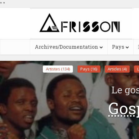
"
"
Archives/Documentation
Pays
Artistes (134)
Pays (16)
Articles (4)
L
Le go
Gos