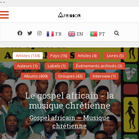
"
"
FR
EN
PT
Artistes (134)
Pays (16)
Articles (4)
Livres (5)
Auteurs (1)
Labels (1)
Événements archivés (3)
Albums (409)
Groupes (43)
Interview (1)
Le gospel africain - la
musique chrétienne
Gospel africain – Musique
chrétienne