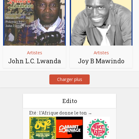
Artistes
Artistes
John L.C. Lwanda
Joy B Mawindo
Charger plus
Edito
Eté : l’Afrique donne le ton
→