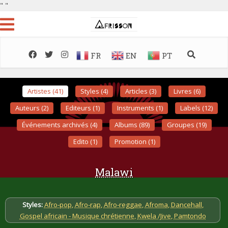
"
"
FR
EN
PT
Artistes (41)
Styles (4)
Articles (3)
Livres (6)
Auteurs (2)
Editeurs (1)
Instruments (1)
Labels (12)
Événements archivés (4)
Albums (89)
Groupes (19)
Edito (1)
Promotion (1)
Malawi
Styles:
Afro-pop
,
Afro-rap
,
Afro-reggae
,
Afroma
,
Dancehall
,
Gospel africain - Musique chrétienne
,
Kwela /Jive
,
Pamtondo