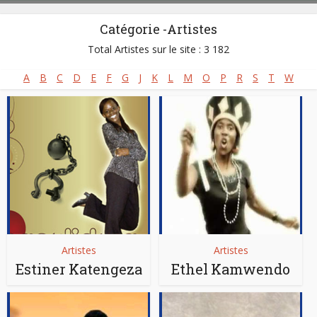
Catégorie -Artistes
Total Artistes sur le site : 3 182
A
B
C
D
E
F
G
J
K
L
M
O
P
R
S
T
W
Artistes
Artistes
Estiner Katengeza
Ethel Kamwendo