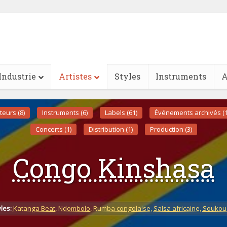
Industrie
Artistes
Styles
Instruments
A
teurs (8)
Instruments (6)
Labels (61)
Événements archivés (1
Concerts (1)
Distribution (1)
Production (3)
Congo Kinshasa
les:
Katanga Beat
,
Ndombolo
,
Rumba congolaise
,
Salsa africaine
,
Soukou