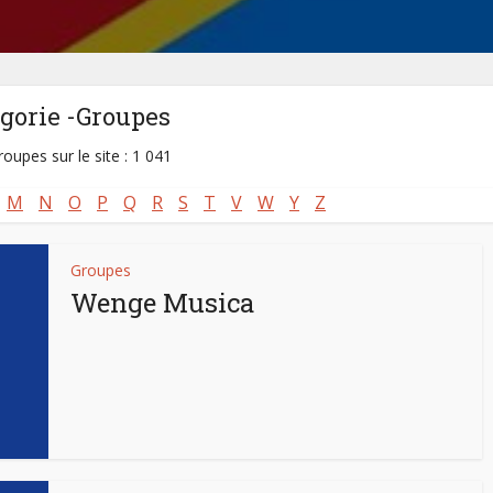
gorie -Groupes
roupes sur le site : 1 041
M
N
O
P
Q
R
S
T
V
W
Y
Z
Groupes
Wenge Musica