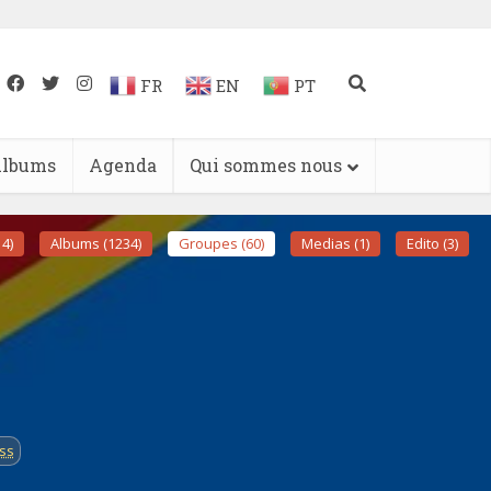
FR
EN
PT
lbums
Agenda
Qui sommes nous
4)
Albums (1234)
Groupes (60)
Medias (1)
Edito (3)
ss