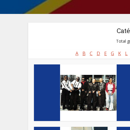
Caté
Total g
A
B
C
D
E
G
K
L