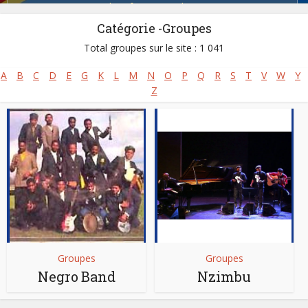
Salsa africaine
,
Soukouss
Catégorie -Groupes
Total groupes sur le site : 1 041
A
B
C
D
E
G
K
L
M
N
O
P
Q
R
S
T
V
W
Y
Z
Groupes
Groupes
Negro Band
Nzimbu