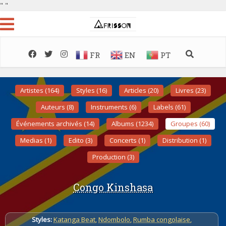
"
"
FR
EN
PT
Artistes (164)
Styles (16)
Articles (20)
Livres (23)
Auteurs (8)
Instruments (6)
Labels (61)
Événements archivés (14)
Albums (1234)
Groupes (60)
Medias (1)
Edito (3)
Concerts (1)
Distribution (1)
Production (3)
Congo Kinshasa
Styles:
Katanga Beat
,
Ndombolo
,
Rumba congolaise
,