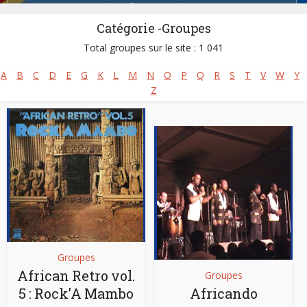
Salsa africaine
,
Soukouss
Catégorie -Groupes
Total groupes sur le site : 1 041
A
B
C
D
E
G
K
L
M
N
O
P
Q
R
S
T
V
W
Y
Z
Groupes
African Retro vol.
Groupes
5 : Rock’A Mambo
Africando