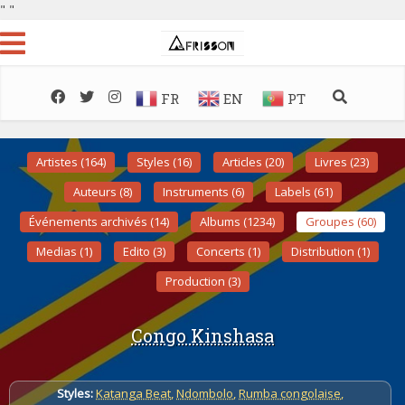
"
"
FR
EN
PT
Artistes (164)
Styles (16)
Articles (20)
Livres (23)
Auteurs (8)
Instruments (6)
Labels (61)
Événements archivés (14)
Albums (1234)
Groupes (60)
Medias (1)
Edito (3)
Concerts (1)
Distribution (1)
Production (3)
Congo Kinshasa
Styles:
Katanga Beat
,
Ndombolo
,
Rumba congolaise
,