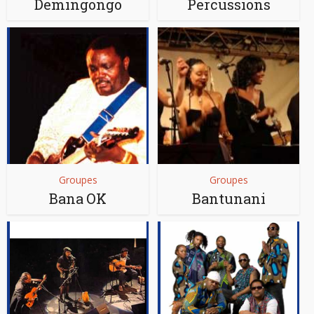
Demingongo
Percussions
Groupes
Groupes
Bana OK
Bantunani