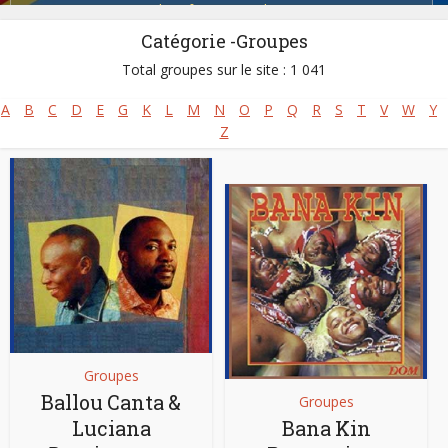
Salsa africaine
,
Soukouss
Catégorie -Groupes
Total groupes sur le site : 1 041
A
B
C
D
E
G
K
L
M
N
O
P
Q
R
S
T
V
W
Y
Z
Groupes
Ballou Canta &
Groupes
Luciana
Bana Kin