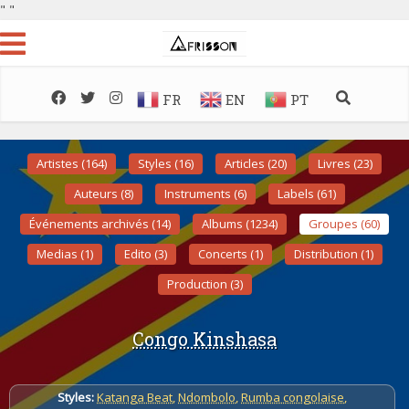
"
"
FR
EN
PT
Artistes (164)
Styles (16)
Articles (20)
Livres (23)
Auteurs (8)
Instruments (6)
Labels (61)
Événements archivés (14)
Albums (1234)
Groupes (60)
Medias (1)
Edito (3)
Concerts (1)
Distribution (1)
Production (3)
Congo Kinshasa
Styles:
Katanga Beat
,
Ndombolo
,
Rumba congolaise
,