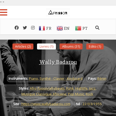
"
"
FR
EN
PT
Articles (2)
Livres (1)
Albums (31)
Edito (1)
Wally Badarou
Instruments:
Piano
,
Synthé - Clavier - Keyboard
Pays:
Bénin
Styles:
Afro-fusion/afrobeats
,
Funk
,
Highlife
,
Jazz
,
Musique Classique Africaine
,
Pop Music
,
Rock
Site :
https://www.wallybadarou.com
Né :
22/03/1955