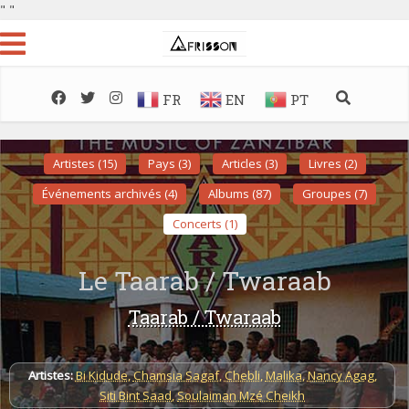
"
"
FR
EN
PT
Artistes (15)
Pays (3)
Articles (3)
Livres (2)
Événements archivés (4)
Albums (87)
Groupes (7)
Concerts (1)
Le Taarab / Twaraab
Taarab / Twaraab
Artistes:
Bi Kidude
,
Chamsia Sagaf
,
Chebli
,
Malika
,
Nancy Agag
,
Siti Bint Saad
,
Soulaiman Mzé Cheikh