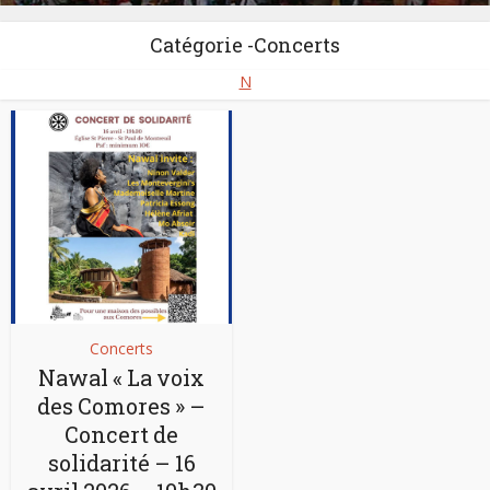
Groupes:
Ikhwani Saafa Musical Club
Catégorie -Concerts
Pays:
Comores
,
Kenya
,
Mozambique
,
Somalie
,
Soudan
,
N
Tanzanie - Zanzibar
Concerts
Nawal « La voix
des Comores » –
Concert de
solidarité – 16