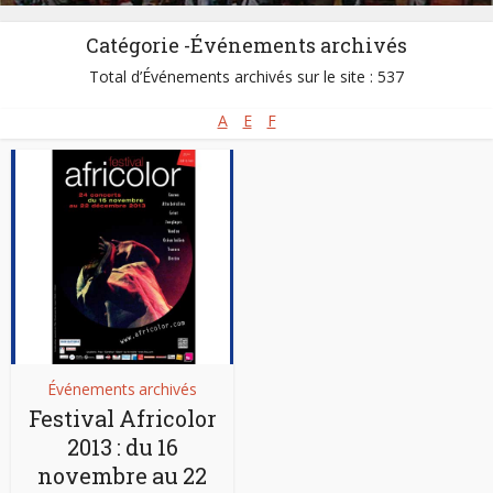
Groupes:
Ikhwani Saafa Musical Club
Catégorie -Événements archivés
Pays:
Comores
,
Kenya
,
Mozambique
,
Somalie
,
Soudan
,
Total d’Événements archivés sur le site : 537
Tanzanie - Zanzibar
A
E
F
Événements archivés
Festival Africolor
2013 : du 16
novembre au 22