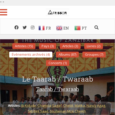
"
"
FR
EN
PT
Artistes (15)
Pays (3)
Articles (3)
Livres (2)
Événements archivés (4)
Albums (87)
Groupes (7)
Concerts (1)
Le Taarab / Twaraab
Taarab / Twaraab
Artistes:
Bi Kidude
,
Chamsia Sagaf
,
Chebli
,
Malika
,
Nancy Agag
,
Siti Bint Saad
,
Soulaiman Mzé Cheikh