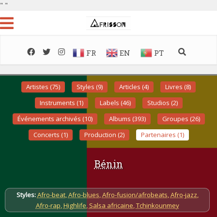
"
"
FR
EN
PT
Artistes (75)
Styles (9)
Articles (4)
Livres (8)
Instruments (1)
Labels (46)
Studios (2)
Événements archivés (10)
Albums (393)
Groupes (26)
Concerts (1)
Production (2)
Partenaires (1)
Bénin
Styles:
Afro-beat
,
Afro-blues
,
Afro-fusion/afrobeats
,
Afro-jazz
,
Afro-rap
,
Highlife
,
Salsa africaine
,
Tchinkounmey