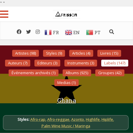
"
"
FR
EN
PT
Artistes (98)
Styles (9)
Articles (4)
Livres (15)
Auteurs (7)
Editeurs (3)
Instruments (3)
Labels (147)
Événements archivés (1)
Albums (925)
Groupes (42)
Medias (1)
Ghana
Styles:
Afro-rap
,
Afro-reggae
,
Azonto
,
Highlife
,
Hiplife
,
Palm Wine Music / Maringa