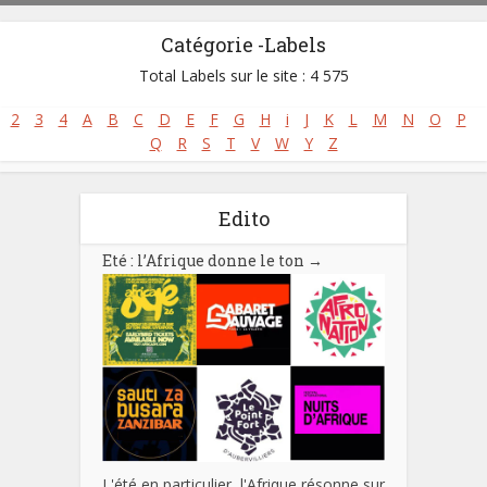
Catégorie -Labels
Total Labels sur le site : 4 575
2
3
4
A
B
C
D
E
F
G
H
i
J
K
L
M
N
O
P
Q
R
S
T
V
W
Y
Z
Edito
Eté : l’Afrique donne le ton
→
L'été en particulier, l'Afrique résonne sur