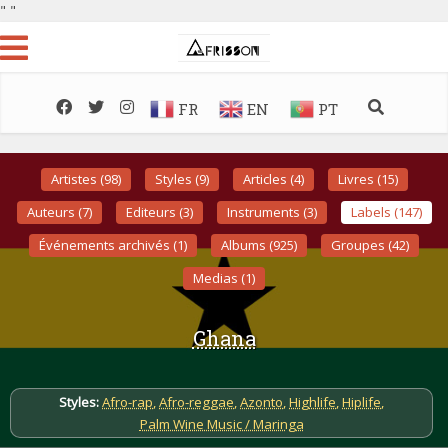
"
"
FR
EN
PT
Artistes (98)
Styles (9)
Articles (4)
Livres (15)
Auteurs (7)
Editeurs (3)
Instruments (3)
Labels (147)
Événements archivés (1)
Albums (925)
Groupes (42)
Medias (1)
Ghana
Styles:
Afro-rap
,
Afro-reggae
,
Azonto
,
Highlife
,
Hiplife
,
Palm Wine Music / Maringa