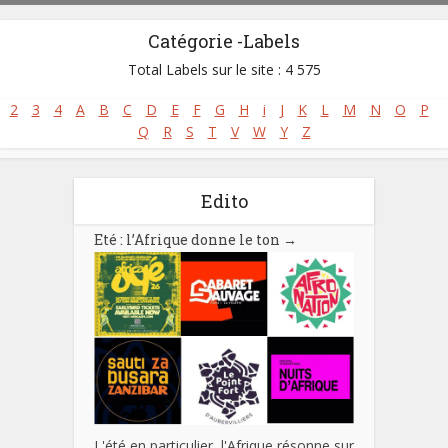
Catégorie -Labels
Total Labels sur le site : 4 575
2
3
4
A
B
C
D
E
F
G
H
i
J
K
L
M
N
O
P
Q
R
S
T
V
W
Y
Z
Edito
Eté : l’Afrique donne le ton
→
L'été en particulier, l'Afrique résonne sur