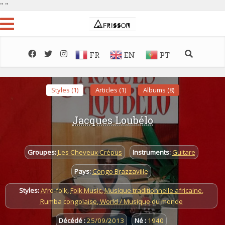
"
"
FR
EN
PT
Styles (1)
Articles (1)
Albums (8)
Jacques Loubélo
Groupes:
Les Cheveux Crépus
Instruments:
Guitare
Pays:
Congo Brazzaville
Styles:
Afro-folk
,
Folk Music
,
Musique traditionnelle africaine
,
Rumba congolaise
,
World / Musique du monde
Décédé :
25/09/2013
Né :
1940