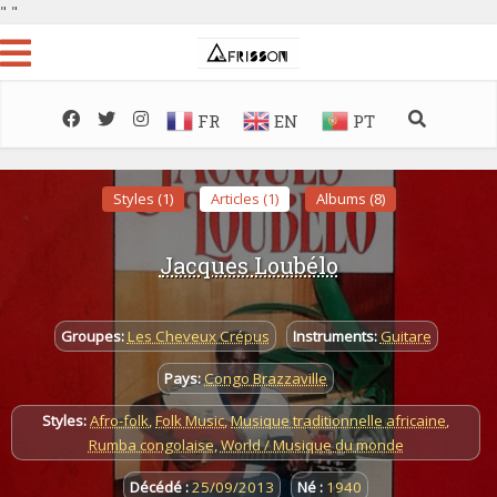
"
"
FR
EN
PT
Styles (1)
Articles (1)
Albums (8)
Jacques Loubélo
Groupes:
Les Cheveux Crépus
Instruments:
Guitare
Pays:
Congo Brazzaville
Styles:
Afro-folk
,
Folk Music
,
Musique traditionnelle africaine
,
Rumba congolaise
,
World / Musique du monde
Décédé :
25/09/2013
Né :
1940