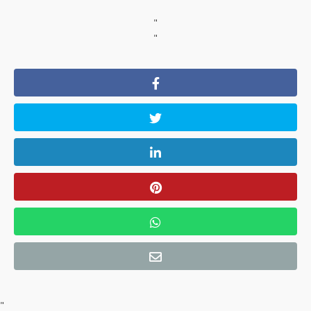
"
"
"