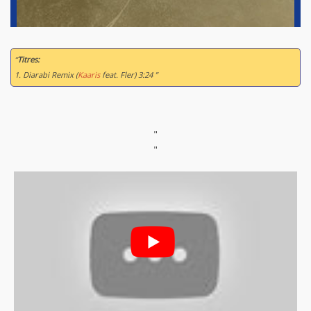
“
Titres:
1. Diarabi Remix (
Kaaris
feat. Fler) 3:24 ”
"
"