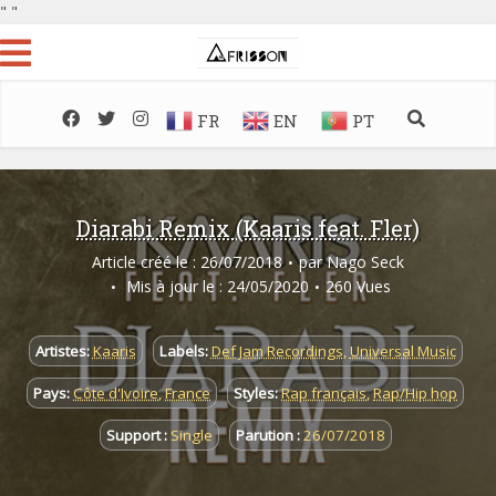
"
"
FR
EN
PT
Diarabi Remix (Kaaris feat. Fler)
Article créé le : 26/07/2018
par
Nago Seck
Mis à jour le : 24/05/2020
260 Vues
Artistes:
Kaaris
Labels:
Def Jam Recordings
,
Universal Music
Pays:
Côte d'Ivoire
,
France
Styles:
Rap français
,
Rap/Hip hop
Support :
Single
Parution :
26/07/2018