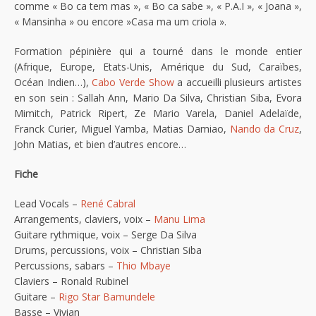
comme « Bo ca tem mas », « Bo ca sabe », « P.A.I », « Joana »,
« Mansinha » ou encore »Casa ma um criola ».
Formation pépinière qui a tourné dans le monde entier
(Afrique, Europe, Etats-Unis, Amérique du Sud, Caraïbes,
Océan Indien…),
Cabo Verde Show
a accueilli plusieurs artistes
en son sein : Sallah Ann, Mario Da Silva, Christian Siba, Evora
Mimitch, Patrick Ripert, Ze Mario Varela, Daniel Adelaïde,
Franck Curier, Miguel Yamba, Matias Damiao,
Nando da Cruz
,
John Matias, et bien d’autres encore…
Fiche
Lead Vocals –
René Cabral
Arrangements, claviers, voix –
Manu Lima
Guitare rythmique, voix – Serge Da Silva
Drums, percussions, voix – Christian Siba
Percussions, sabars –
Thio Mbaye
Claviers – Ronald Rubinel
Guitare –
Rigo Star Bamundele
Basse – Vivian