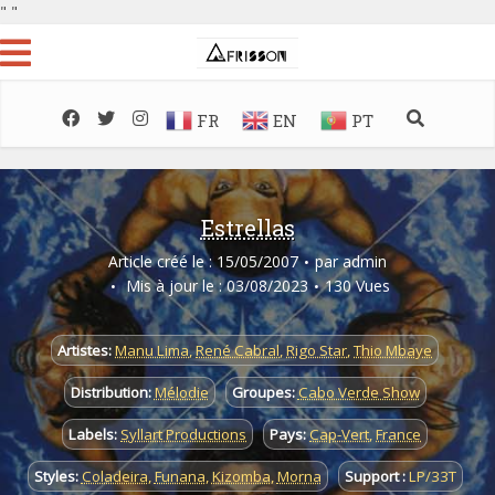
"
"
FR
EN
PT
Estrellas
Article créé le : 15/05/2007
par
admin
Mis à jour le : 03/08/2023
130 Vues
Artistes:
Manu Lima
,
René Cabral
,
Rigo Star
,
Thio Mbaye
Distribution:
Mélodie
Groupes:
Cabo Verde Show
Labels:
Syllart Productions
Pays:
Cap-Vert
,
France
Styles:
Coladeira
,
Funana
,
Kizomba
,
Morna
Support :
LP/33T