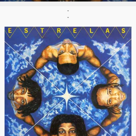
Parution :
1987
"
"