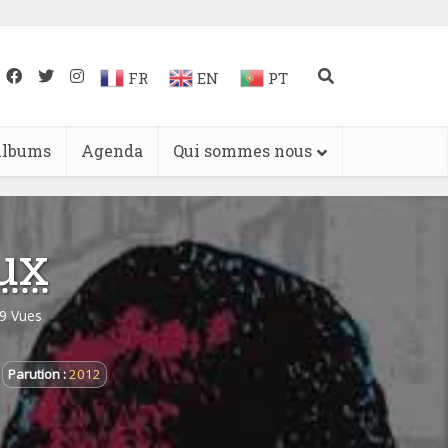
FR
EN
PT
lbums
Agenda
Qui sommes nous
ux
9 Vues
Parution :
2012