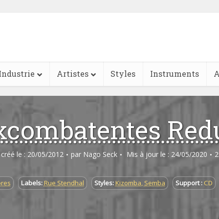
Industrie
Artistes
Styles
Instruments
A
xcombatentes Red
e créé le : 20/05/2012
par
Nago Seck
Mis à jour le : 24/05/2020
2
ores
Labels:
Rue Stendhal
Styles:
Kizomba
,
Semba
Support :
CD