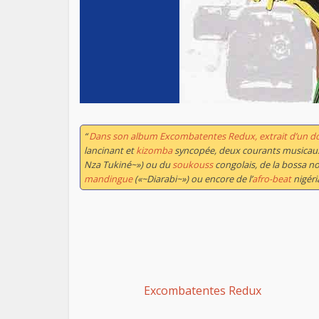
“
Dans son album
Excombatentes Redux
, extrait d’un 
lancinant et
kizomba
syncopée, deux courants musicaux an
Nza Tukiné~») ou du
soukouss
congolais, de la bossa n
mandingue
(«~Diarabi~») ou encore de l’
afro-beat
nigéri
Excombatentes Redux