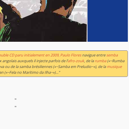
double CD paru initialement en 2009, Paulo Flores
navigue entre
semba
golais auxquels il injecte parfois de l’
afro-zouk
, de la
rumba
(«~Rumba
ova ou de la samba brésiliennes («~Samba em Preludio~»), de la
musique
an («~Fela no Marítimo da Ilha~»)…”
"
"