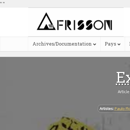
"
"
Archives/Documentation
Pays
E
Articl
Artistes:
Paulo Fl