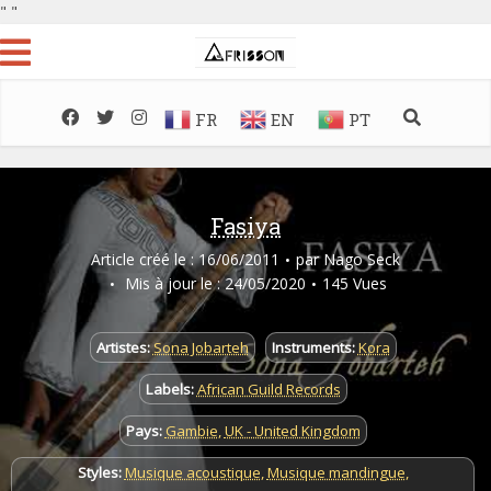
"
"
FR
EN
PT
Fasiya
Article créé le : 16/06/2011
par
Nago Seck
Mis à jour le : 24/05/2020
145 Vues
Artistes:
Sona Jobarteh
Instruments:
Kora
Labels:
African Guild Records
Pays:
Gambie
,
UK - United Kingdom
Styles:
Musique acoustique
,
Musique mandingue
,