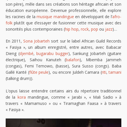
son père), mêle dans ses créations son héritage africain et son
éducation européenne. Devenue professionnelle, elle explore
les racines de la
musique mandingue
en développant de l’
afro-
folk
plutôt que d’essayer de fusionner cette musique avec des
sonorités plus contemporaines (
hip hop
,
rock
,
pop
ou
jazz
)…
En 2011,
Sona Jobarteh
sort sur le label African Guild Records
« Fasiya », un album enregistré, entre autres, avec Babacar
Dieng (
djembé
,
bugarabu
bugger
), Sankung Jobarteh (guitare
électrique), Saihou Kanuteh (
balafon
), Mbemba Jammeh
(congas), Femi Temowo, (basse), Sura Susso (congs). Baba
Gallé Kanté (
flûte peule
), ou encore Juldeh Camara (
riti
,
tamani
(talking drum)).
L’opus laisse entendre certains airs du répertoire traditionnel
de la
kora
mandingue, comme « Jarabi », « Mali Sadio » à
travers « Mamamuso » ou « Tiramaghan Faasa » à travers
« Fasiya ».