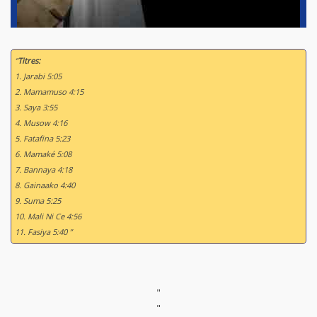
“
Titres:
1. Jarabi 5:05
2. Mamamuso 4:15
3. Saya 3:55
4. Musow 4:16
5. Fatafina 5:23
6. Mamaké 5:08
7. Bannaya 4:18
8. Gainaako 4:40
9. Suma 5:25
10. Mali Ni Ce 4:56
11. Fasiya 5:40 ”
"
"