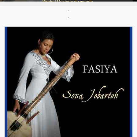
World / Musique du monde
"
Support :
CD
Parution :
16/06/2011
"