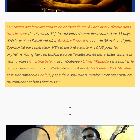
“
La saison des festivals s'ouvre en ce mois de mai à Paris avec l'Afrique dans
tous les sens
du 16 mai au 1° juin, qui vous réserve des escales dans 15 pays
d’Afrique et au Swaziland où le
Bushfire Festival
se tient du 30 mai au 1° juin.
Sponsorisé par l'opérateur MTN et destiné à soutenir l'ONG pour les
orphelins Young Heroes, Bushfire accueille cette année des artistes comme la
réunionnaise
Christine Salem
, le zimbabwéen
Oliver Mtukudzi
sans oublier le
choeur sud-africain aux multiples Grammy Awards
Ladysmith Black Mambazo
et la star nationale
Bholoja
, pape de la soul swazi. Redécouvrez ces pointures
du continent et bons festivals !! ”
"
"