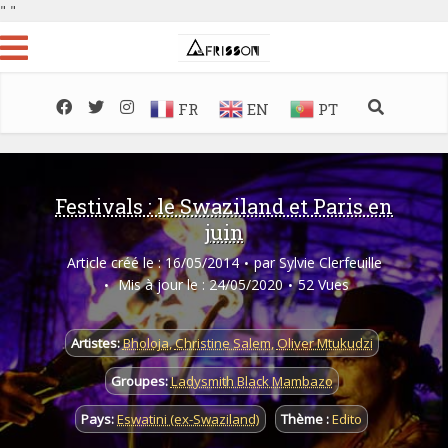
"
"
FR
EN
PT
Festivals : le Swaziland et Paris en
juin
Article créé le : 16/05/2014
par
Sylvie Clerfeuille
Mis à jour le : 24/05/2020
52 Vues
Artistes:
Bholoja
,
Christine Salem
,
Oliver Mtukudzi
Groupes:
Ladysmith Black Mambazo
Pays:
Eswatini (ex-Swaziland)
Thème :
Edito