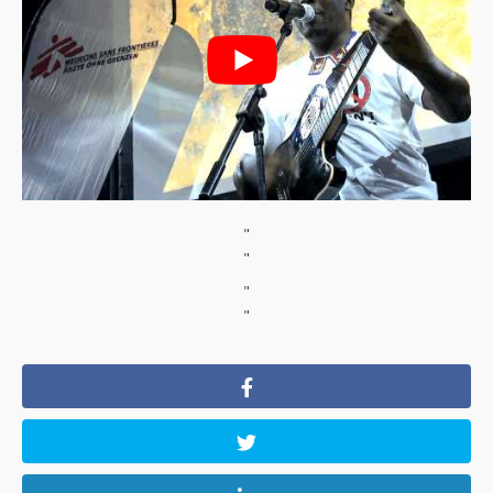
"
"
"
"