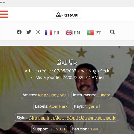
"
"
FR
EN
PT
Get Up
Article créé le : 07/05/2007
par
Nago Seck
Mis à jour le : 24/05/2020
59 Vues
Artistes:
King Sunny Ade
Instruments:
Guitare
Labels:
Atom Park
Pays:
Nigeria
Styles:
Afro-pop
,
Juju Music
,
World / Musique du monde
Support :
2LP/33T
Parution :
1990