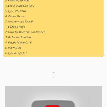
3. Irawo Mi To Ntan
4. Emi A Dupe Ore Re O
5. Eyi O Wu Kawi
6. Oluwa Tanna
7. Awuye-wuye Face B:
1. E Dide E Mujo
2. Owo Mi Mare Funfun Nennen
3. Ba Mi Wa Solution
4. Elegde Njaiye Ori E
5. Ina Ti E Da
6. Eyi Ga Laga Ju ”
"
"