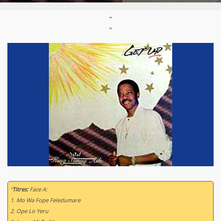
"
"
“
Titres:
Face A:
1. Mo Wa Fope Feledumare
2. Ope Lo Yeru