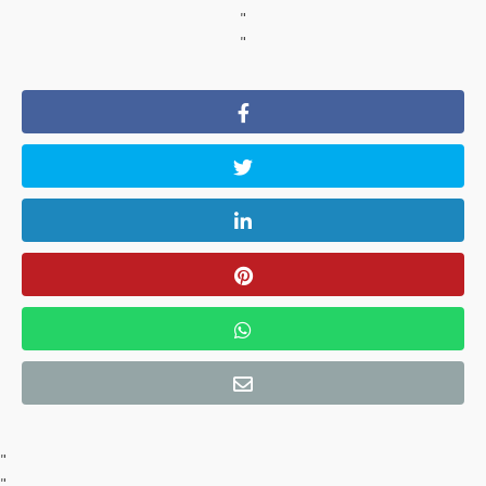
"
"
"
"