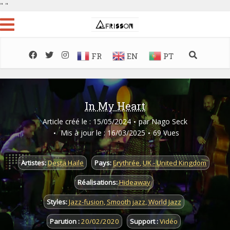
"
"
FR
EN
PT
In My Heart
Article créé le : 15/05/2024
par
Nago Seck
Mis à jour le : 16/03/2025
69 Vues
Artistes:
Desta Haïle
Pays:
Erythrée
,
UK - United Kingdom
Réalisations:
Hideaway
Styles:
Jazz-fusion
,
Smooth jazz
,
World Jazz
Parution :
20/02/2020
Support :
Vidéo