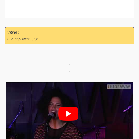
“
Titres :
1. In My Heart 5:23”
"
"