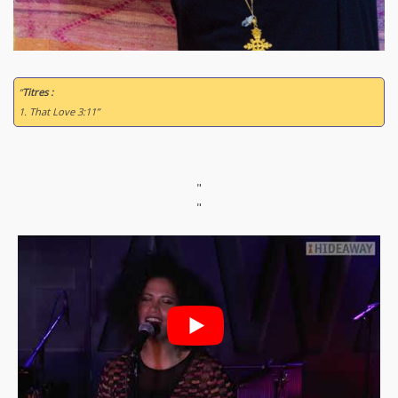
“
Titres :
1. That Love 3:11”
"
"