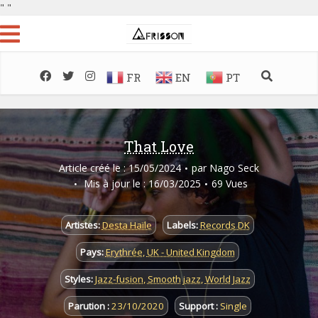
"
"
FR
EN
PT
That Love
Article créé le : 15/05/2024
par
Nago Seck
Mis à jour le : 16/03/2025
69 Vues
Artistes:
Desta Haïle
Labels:
Records DK
Pays:
Erythrée
,
UK - United Kingdom
Styles:
Jazz-fusion
,
Smooth jazz
,
World Jazz
Parution :
23/10/2020
Support :
Single