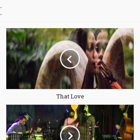
"
"
That Love