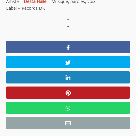
Artiste –
Desta Haile
– Musique, paroles, voix
Label – Records DK
"
"