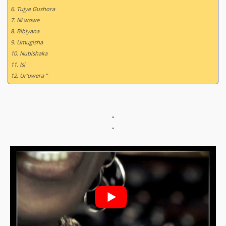
6. Tujye Gushora
7. Ni wowe
8. Bibiyana
9. Umugisha
10. Nubishaka
11. Isi
12. Ur'uwera ”
"
"