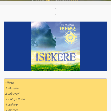
Support :
CD
Parution :
2007
"
"
“
Titres:
1. Muzehe
2. Mbuyeyi
3. Habiya Yisha
4. Isekere
5. Ihorere