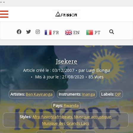
"
"
FR
EN
PT
Isekere
Article créé le : 03/12/2007
par
Luigi Elongui
Mis à jour le : 21/08/2020
85 Vues
Artistes:
Ben Kayiranga
Instruments:
Inanga
Labels:
DJP
Pays:
Rwanda
Styles:
Afro-fusion/afrobeats
,
Musique acoustique
,
Musique des Grands Lacs