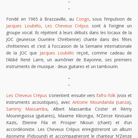
"
"
Fondé en 1965 à Brazzaville, au
Congo
, sous l’impulsion de
Jacques Loubélo
,
Les Cheveux Crépus
sont à l’origine un
groupe vocal. Ils répètent à leurs débuts dans les locaux de la
JOC (Jeunesse Ouvrière Chrétienne) chante dans des fêtes
chrétiennes et c’est à l’occasion de la Semaine internationale
de la JOC que
Jacques Loubélo
reçoit, comme cadeau de
l’Abbé René Larre, un aumônier de Bayonne, ses premiers
instruments de musique : deux guitares et un tambourin.
"
"
Les Cheveux Crépus
s’orientent ensuite vers l’
afro-folk
(voix et
instruments acoustiques), avec
Antoine Moundanda
(
sanza
),
Sammy Massamba
, Albert Massamba Coster et Rémy
Mouninguissa (guitares), Maxime Kibongui, N’Zenze Kinouani
Kazis, Etienne Fila et Prosper Nkouri (chant) et d’un
accordéoniste. Les Cheveux Crépus enregistreront un album
éponyme (Fidsound) et accompagneront le chanteur N’Zenze