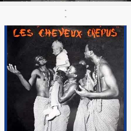
Styles:
A capella
,
Afro-folk
,
Afro-fusion/afrobeats
,
World / Musique du monde
"
"
Support :
LP/33T