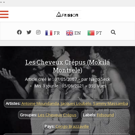
"
"
FR
EN
PT
Les Cheveux Crépus (Mokila
Montsele)
Article créé le : 07/05/2007
par
Nago Seck
Mis à jour le : 05/06/2021
393 Vues
Artistes:
Antoine Moundanda
,
Jacques Loubélo
,
Sammy Massamba
Groupes:
Les Cheveux Crépus
Labels:
Fidsound
Pays:
Congo Brazzaville