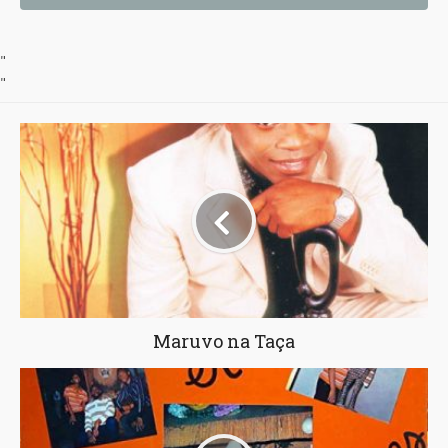
"
"
Maruvo na Taça