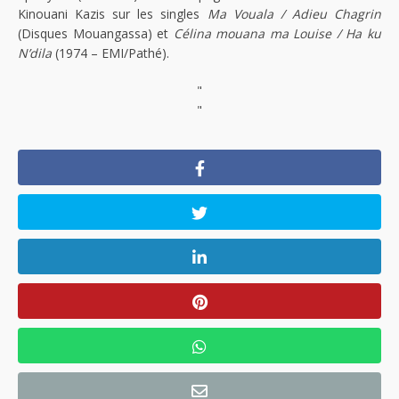
Kinouani Kazis sur les singles
Ma Vouala / Adieu Chagrin
(Disques Mouangassa) et
Célina mouana ma Louise / Ha ku
N’dila
(1974 – EMI/Pathé).
"
"