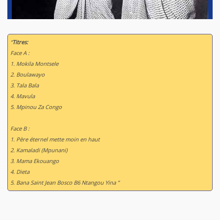
“
Titres:
Face A :
1. Mokila Montsele
2. Boulawayo
3. Tala Bala
4. Mavula
5. Mpinou Za Congo
Face B :
1. Père éternel mette moin en haut
2. Kamaladi (Mpunani)
3. Mama Ekouango
4. Dieta
5. Bana Saint Jean Bosco B6 Ntangou Yina ”