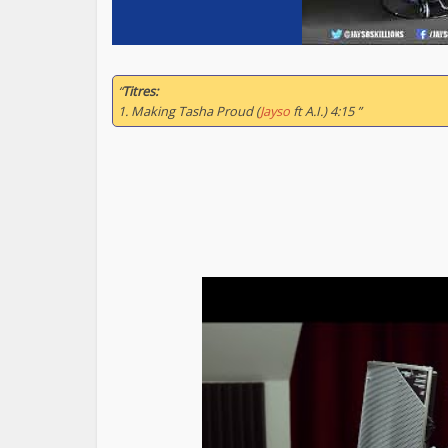
“
Titres:
1. Making Tasha Proud (
Jayso
ft A.I.) 4:15 ”