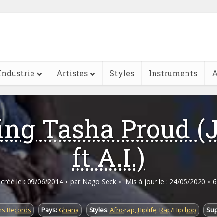
Industrie
Artistes
Styles
Instruments
A
ng Tasha Proud (
ft A.I.)
e créé le : 09/06/2014
par
Nago Seck
Mis à jour le : 24/05/2020
6
ons Records
Pays:
Ghana
Styles:
Afro-rap
,
Hiplife
,
Rap/Hip hop
Sup