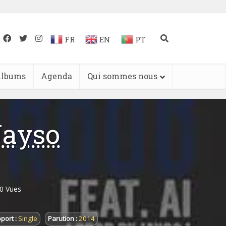
FR
EN
PT
lbums
Agenda
Qui sommes nous
Jayso
0 Vues
port :
Single
Parution :
2014