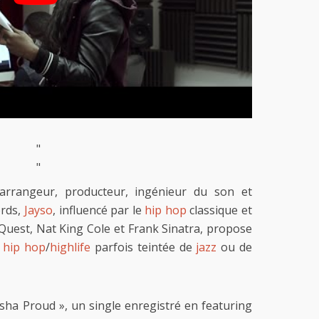
"
"
arrangeur, producteur, ingénieur du son et
ords,
Jayso
, influencé par le
hip hop
classique et
 Quest, Nat King Cole et Frank Sinatra, propose
n
hip hop
/
highlife
parfois teintée de
jazz
ou de
ha Proud », un single enregistré en featuring