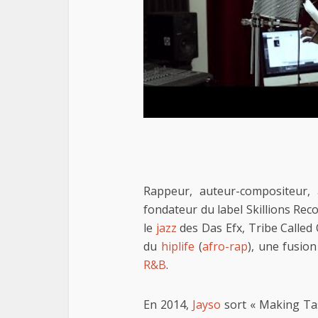
Rappeur, auteur-compositeur, 
fondateur du label Skillions Rec
le
jazz
des Das Efx, Tribe Called
du
hiplife
(
afro-rap
), une fusio
R&B
.
En 2014,
Jayso
sort « Making Tas