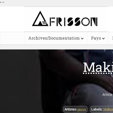
"
"
Archives/Documentation
Pays
Maki
Articl
Artistes:
Jayso
Labels:
Skilli