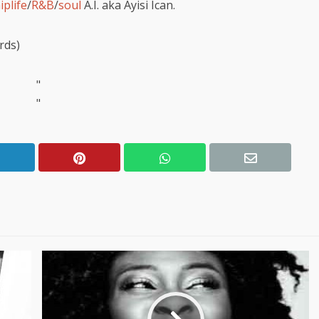
iplife
/
R&B
/
soul
A.I. aka Ayisi Ican.
rds)
"
"