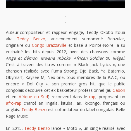
"
"
Auteur-compositeur et rappeur engagé, Teddy Okobo Itoua
aka
Teddy Benzo
, anciennement surnommé Benzular,
originaire du
Congo Brazzaville
et basé à Pointe-Noire, a su
enchaîné les hits depuis 2012, avec des chansons comme
Ange et démon
,
Mwana mboka
,
African Soldier
ou
Illégal
.
C’est à travers des titres comme « Black Jack Lyrics », une
chanson réalisée avec Fuma Strong, Djo Back, Ya Batamio,
Obymarf, Kaysee M, Nex one, tous membres de la P.A.C, ou
encore « Dol City », son premier gros hit, que le public
congolais découvre cet ex basketteur professionnel (au
Gabon
et en
Afrique du Sud
) reconvertí dans le
rap
, proposant un
afro-rap
chanté en lingala, kituba, lari, kikongo, français ou
anglais.
Teddy Benzo
est cofondateur du label congolais Belle
Rage Music.
En 2015,
Teddy Benzo
lance « Moto », un single réalisé avec