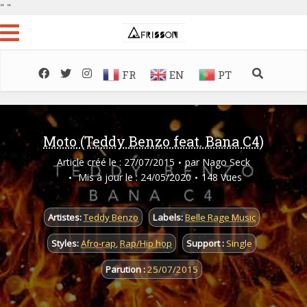
"
"
FR
EN
PT
Moto (Teddy Benzo feat. Bana C4)
Article créé le : 27/07/2015
par
Nago Seck
Mis à jour le : 24/05/2020
148 Vues
Artistes:
Teddy Benzo
Labels:
Belle Rage Music
Styles:
Afro-rap
,
Rap/Hip hop
Support :
Single
Parution :
25/07/2015