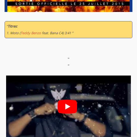
“
Titres:
1. Moto (
Teddy Benzo
feat. Bana C4) 3:41 ”
"
"