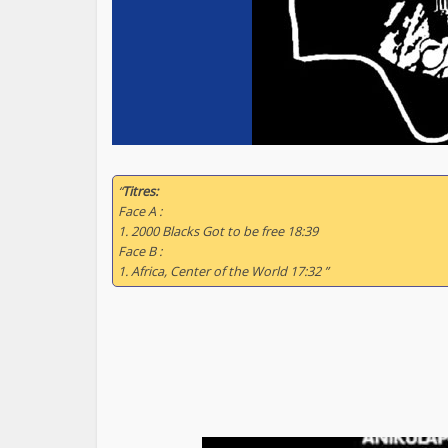
“
Titres:
Face A :
1. 2000 Blacks Got to be free 18:39
Face B :
1. Africa, Center of the World 17:32 ”