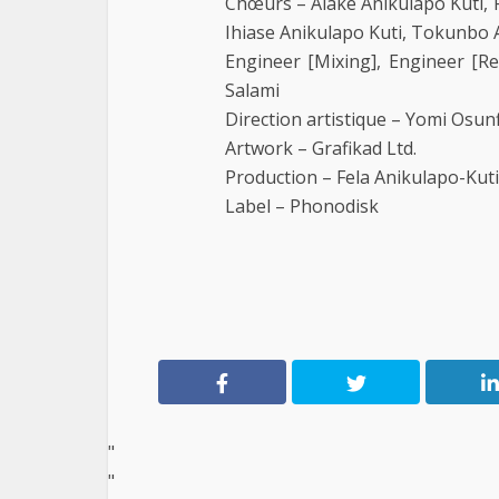
Chœurs – Alake Anikulapo Kuti, F
Ihiase Anikulapo Kuti, Tokunbo 
Engineer [Mixing], Engineer [R
Salami
Direction artistique – Yomi Osun
Artwork – Grafikad Ltd.
Production – Fela Anikulapo-Kut
Label – Phonodisk
"
"