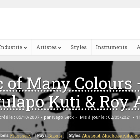
Industrie
Artistes
Styles
Instruments
A
 of Many Colours 
ulapo Kuti & Roy 
 créé le : 05/10/2007
par
Nago Seck
Mis à jour le : 02/05/2021
1
bels:
Phonodisk
Pays:
Nigeria
Styles:
Afro-beat
,
Afro-fusion/afrobe