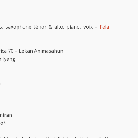
s, saxophone ténor & alto, piano, voix –
Fela
rica 70 – Lekan Animasahun
k Iyang
n
niran
ro*