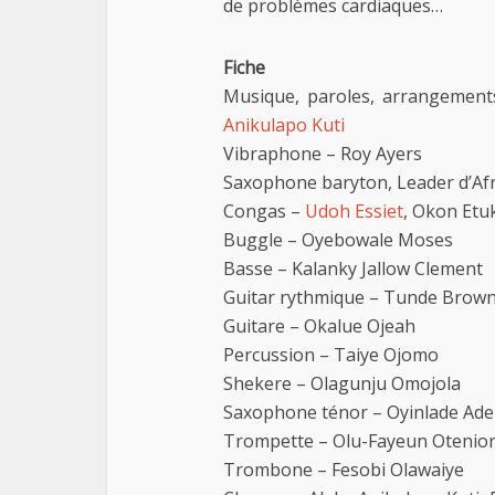
de problèmes cardiaques…
Fiche
Musique, paroles, arrangement
Anikulapo Kuti
Vibraphone – Roy Ayers
Saxophone baryton, Leader d’Af
Congas –
Udoh Essiet
, Okon Etu
Buggle – Oyebowale Moses
Basse – Kalanky Jallow Clement
Guitar rythmique – Tunde Brow
Guitare – Okalue Ojeah
Percussion – Taiye Ojomo
Shekere – Olagunju Omojola
Saxophone ténor – Oyinlade Ade
Trompette – Olu-Fayeun Otenio
Trombone – Fesobi Olawaiye