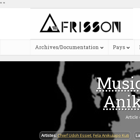
"
"
Archives/Documentation
Pays
Music
Anik
Article
Artistes:
Chief Udoh Essiet
,
Fela Anikulapo Kuti
La