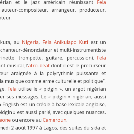
igérian et le jazz américain réunissant
Fela
auteur-compositeur, arrangeur, producteur,
nteur.
okuta, au
Nigeria
,
Fela Anikulapo Kuti
est un
chanteur-dénonciateur et multi-instrumentiste
rinette, trompette, guitare, percussion).
Fela
t musical, l’
afro-beat
dont il est le précurseur
teur araignée à la polyrythmie puissante et
 “la musique comme arme culturelle et politique”.
rge,
Fela
utilise le « pidgin », un argot nigérian
ler ses messages. Le « pidgin » nigérian, aussi
English est un créole à base lexicale anglaise,
 pidgin » est aussi parlé, avec quelques nuances,
Leone
ou encore au
Cameroun
.
edi 2 août 1997 à Lagos, des suites du sida et