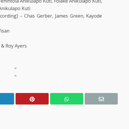
ehintola Anikulapo Kuti, Folake Anikulapo Kuti,
Anikulapo Kuti
ecording] – Chas Gerber, James Green, Kayode
fisan
i & Roy Ayers
"
"