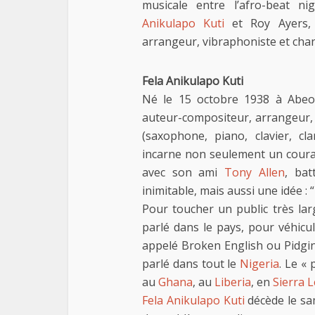
musicale entre l’afro-beat n
Anikulapo Kuti
et Roy Ayers, 
arrangeur, vibraphoniste et cha
Fela Anikulapo Kuti
Né le 15 octobre 1938 à Abe
auteur-compositeur, arrangeur, 
(saxophone, piano, clavier, cla
incarne non seulement un couran
avec son ami
Tony Allen
, bat
inimitable, mais aussi une idée :
Pour toucher un public très la
parlé dans le pays, pour véhicu
appelé Broken English ou Pidgin 
parlé dans tout le
Nigeria
. Le «
au
Ghana
, au
Liberia
, en
Sierra 
Fela Anikulapo Kuti
décède le sam