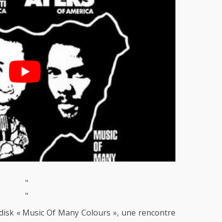
"
"
odisk « Music Of Many Colours », une rencontre