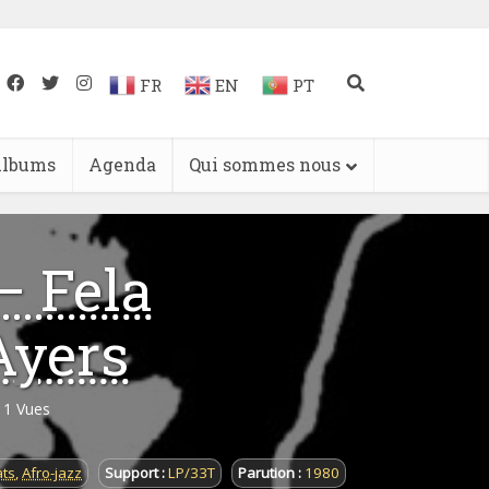
FR
EN
PT
lbums
Agenda
Qui sommes nous
– Fela
Ayers
11 Vues
ats
,
Afro-jazz
Support :
LP/33T
Parution :
1980