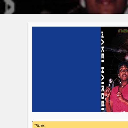
“
Titres