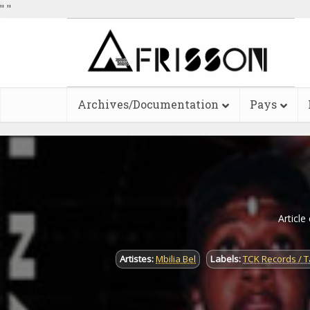
"
"
Archives/Documentation
Pays
Article
Artistes:
Mbilia Bel
Labels:
TCK Records / 