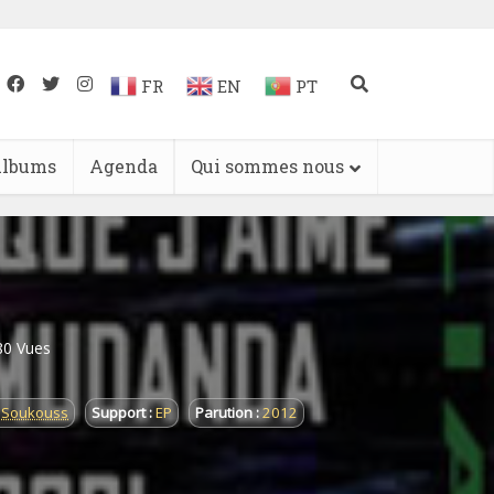
FR
EN
PT
lbums
Agenda
Qui sommes nous
80 Vues
Soukouss
Support :
EP
Parution :
2012