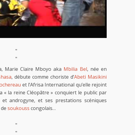
"
"
, Marie Claire Mboyo aka
Mbilia Bel
, née en
shasa
, débute comme choriste d’
Abeti Masikini
ochereau
et l’Afrisa International qu’elle rejoint
 « la reine Cléopâtre » conquiert le public par
e et androgyne, et ses prestations scéniques
 de
soukouss
congolais…
"
"