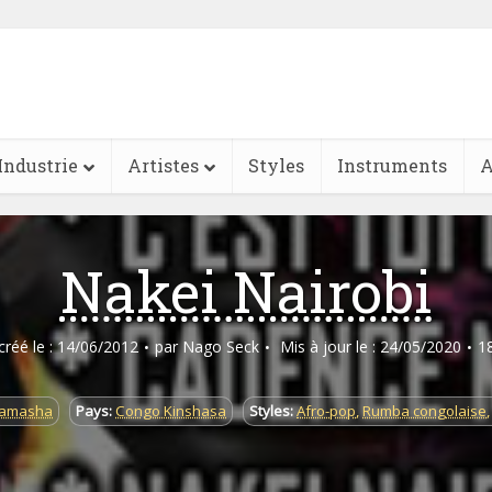
Industrie
Artistes
Styles
Instruments
A
Nakei Nairobi
 créé le : 14/06/2012
par
Nago Seck
Mis à jour le : 24/05/2020
1
Tamasha
Pays:
Congo Kinshasa
Styles:
Afro-pop
,
Rumba congolaise
,