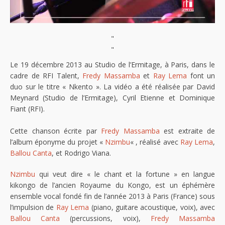
"
"
Le 19 décembre 2013 au Studio de l’Ermitage, à Paris, dans le
cadre de RFI Talent,
Fredy Massamba
et
Ray Lema
font un
duo sur le titre « Nkento ». La vidéo a été réalisée par David
Meynard (Studio de l’Ermitage), Cyril Etienne et Dominique
Fiant (RFI).
Cette chanson écrite par
Fredy Massamba
est extraite de
l’album éponyme du projet «
Nzimbu
« , réalisé avec
Ray Lema
,
Ballou Canta
, et Rodrigo Viana.
Nzimbu
qui veut dire « le chant et la fortune » en langue
kikongo de l’ancien Royaume du Kongo, est un éphémère
ensemble vocal fondé fin de l’année 2013 à Paris (France) sous
l’impulsion de
Ray Lema
(piano, guitare acoustique, voix), avec
Ballou Canta
(percussions, voix),
Fredy Massamba