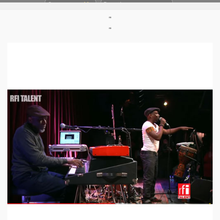
Support :
Vidéo
Parution :
19/12/2013
"
"