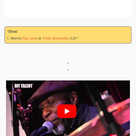
“
Titres:
1. Nkento
Ray Lema
&
Fredy Massamba
5:26 ”
"
"