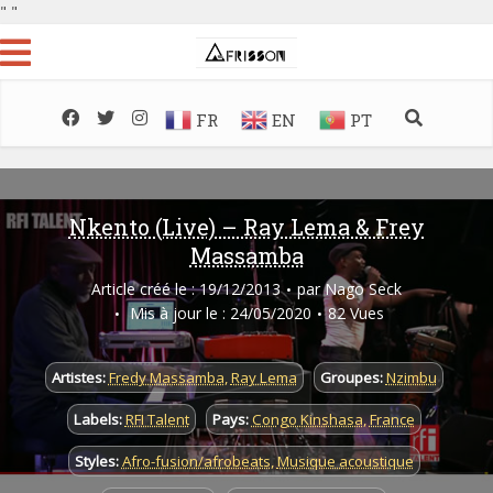
"
"
FR
EN
PT
Nkento (Live) – Ray Lema & Frey
Massamba
Article créé le : 19/12/2013
par
Nago Seck
Mis à jour le : 24/05/2020
82 Vues
Artistes:
Fredy Massamba
,
Ray Lema
Groupes:
Nzimbu
Labels:
RFI Talent
Pays:
Congo Kinshasa
,
France
Styles:
Afro-fusion/afrobeats
,
Musique acoustique