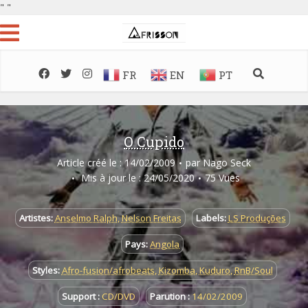
"
"
FR
EN
PT
O Cupido
Article créé le : 14/02/2009
par
Nago Seck
Mis à jour le : 24/05/2020
75 Vues
Artistes:
Anselmo Ralph
,
Nelson Freitas
Labels:
LS Produções
Pays:
Angola
Styles:
Afro-fusion/afrobeats
,
Kizomba
,
Kuduro
,
RnB/Soul
Support :
CD/DVD
Parution :
14/02/2009