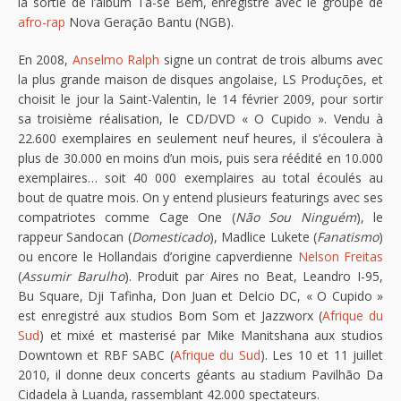
la sortie de l’album Tá-se Bem, enregistré avec le groupe de
afro-rap
Nova Geração Bantu (NGB).
En 2008,
Anselmo Ralph
signe un contrat de trois albums avec
la plus grande maison de disques angolaise, LS Produções, et
choisit le jour la Saint-Valentin, le 14 février 2009, pour sortir
sa troisième réalisation, le CD/DVD « O Cupido ». Vendu à
22.600 exemplaires en seulement neuf heures, il s’écoulera à
plus de 30.000 en moins d’un mois, puis sera réédité en 10.000
exemplaires… soit 40 000 exemplaires au total écoulés au
bout de quatre mois. On y entend plusieurs featurings avec ses
compatriotes comme Cage One (
Não Sou Ninguém
), le
rappeur Sandocan (
Domesticado
), Madlice Lukete (
Fanatismo
)
ou encore le Hollandais d’origine capverdienne
Nelson Freitas
(
Assumir Barulho
). Produit par Aires no Beat, Leandro I-95,
Bu Square, Dji Tafinha, Don Juan et Delcio DC, « O Cupido »
est enregistré aux studios Bom Som et Jazzworx (
Afrique du
Sud
) et mixé et masterisé par Mike Manitshana aux studios
Downtown et RBF SABC (
Afrique du Sud
). Les 10 et 11 juillet
2010, il donne deux concerts géants au stadium Pavilhão Da
Cidadela à Luanda, rassemblant 42.000 spectateurs.