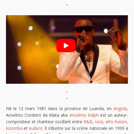
"
"
"
Né le 12 mars 1981 dans la province de Luanda, en
Angola
,
Anselmo Cordeiro da Mata aka
Anselmo Ralph
est un auteur-
compositeur et chanteur oscillant entre
R&B
,
soul
,
afro-fusion
,
kizomba
et
kuduro
. Il s’illustre sur la scène nationale en 1999 à