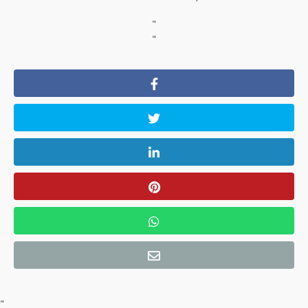
"
"
"