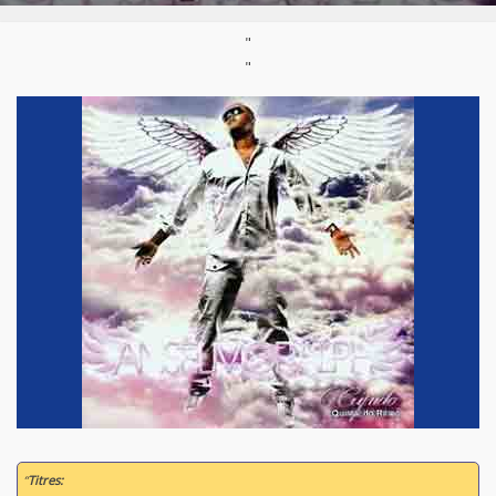
"
"
“
Titres: