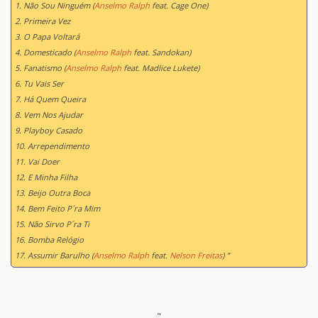
1. Não Sou Ninguém (
Anselmo Ralph
feat. Cage One)
2. Primeira Vez
3. O Papa Voltará
4. Domesticado (
Anselmo Ralph
feat. Sandokan)
5. Fanatismo (
Anselmo Ralph
feat. Madlice Lukete)
6. Tu Vais Ser
7. Há Quem Queira
8. Vem Nos Ajudar
9. Playboy Casado
10. Arrependimento
11. Vai Doer
12. E Minha Filha
13. Beijo Outra Boca
14. Bem Feito P´ra Mim
15. Não Sirvo P´ra Ti
16. Bomba Relógio
17. Assumir Barulho (
Anselmo Ralph
feat.
Nelson Freitas
) ”
"