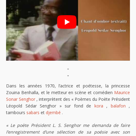
"
"
Dans les années 1970, l’actrice et poétesse, la princesse
Zouina Benhalla, et le metteur en scène et comédien
Maurice
Sonar Senghor
, interprètent des « Poèmes du Poète Président
Léopold Sédar Senghor » sur fond de
kora
,
balafon
,
tambours
sabars
et
djembé
.
« Le poète Président L. S. Senghor me demanda de faire
l’enregistrement d’une sélection de sa poésie avec son