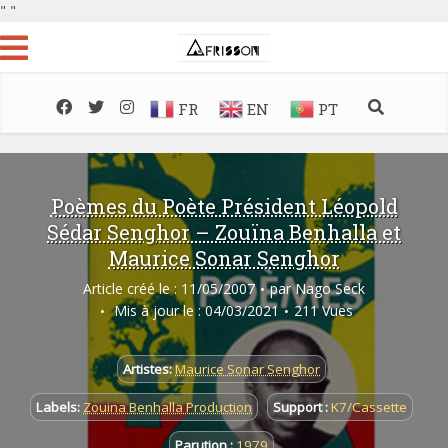
"
"
FR
EN
PT
Poèmes du Poète Président Léopold
Sédar Senghor – Zouïna Benhalla et
Maurice Sonar Senghor
Article créé le : 11/05/2007
par
Nago Seck
Mis à jour le : 04/03/2021
211 Vues
Artistes:
Maurice Sonar Senghor
Labels:
Zouina Benhalla Production
Support :
K7/Cassette
Parution :
1979