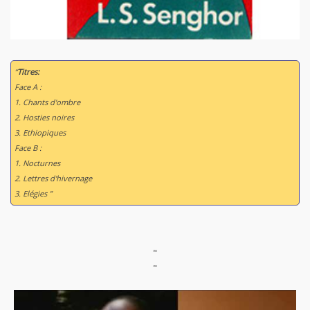
“
Titres:
Face A :
1. Chants d'ombre
2. Hosties noires
3. Ethiopiques
Face B :
1. Nocturnes
2. Lettres d'hivernage
3. Elégies ”
"
"