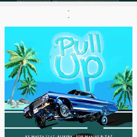
Support :
Single
Featuring :
Alikiba
, Joh Makini, Taz
"
"