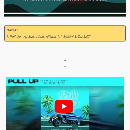
“
Titres :
1. Pull Up - Ay Masta feat. Alikiba, Joh Makini & Taz 3:07”
"
"