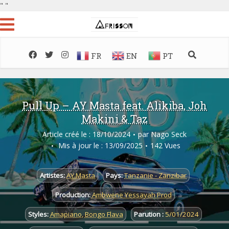
"
"
FR
EN
PT
Pull Up – AY Masta feat. Alikiba, Joh
Makini & Taz
Article créé le : 18/10/2024
par
Nago Seck
Mis à jour le : 13/09/2025
142 Vues
Artistes:
AY Masta
Pays:
Tanzanie - Zanzibar
Production:
Ambwene Yessayah Prod
Styles:
Amapiano
,
Bongo Flava
Parution :
5/01/2024