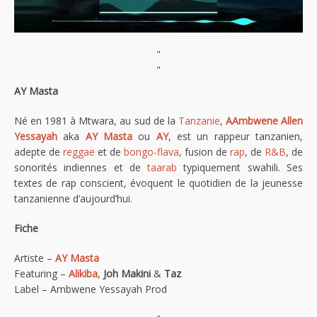
"
"
AY Masta
Né en 1981 à Mtwara, au sud de la
Tanzanie
,
AAmbwene Allen
Yessayah
aka
AY Masta
ou
AY
, est un rappeur tanzanien,
adepte de
reggae
et de
bongo-flava
, fusion de
rap
, de
R&B
, de
sonorités indiennes et de
taarab
typiquement swahili. Ses
textes de rap conscient, évoquent le quotidien de la jeunesse
tanzanienne d’aujourd’hui.
Fiche
Artiste –
AY Masta
Featuring –
Alikiba
,
Joh Makini
&
Taz
Label – Ambwene Yessayah Prod