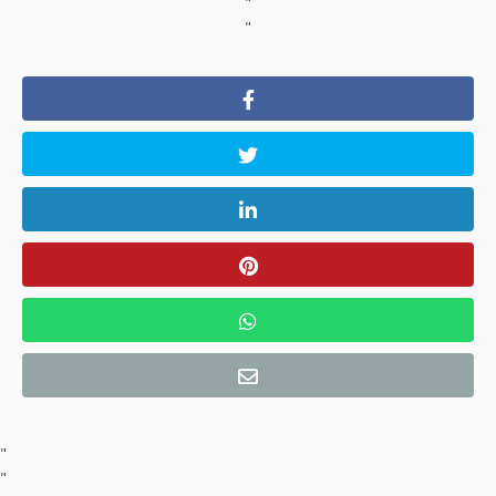
"
"
"
"