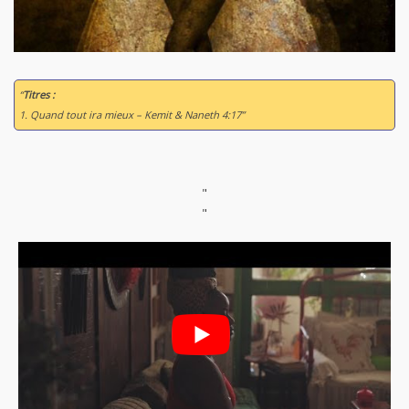
“
Titres :
1. Quand tout ira mieux – Kemit & Naneth 4:17”
"
"