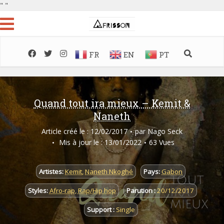
"
"
FR
EN
PT
Quand tout ira mieux – Kemit &
Naneth
Article créé le : 12/02/2017
par
Nago Seck
Mis à jour le : 13/01/2022
63 Vues
Artistes:
Kemit
,
Naneth Nkoghé
Pays:
Gabon
Styles:
Afro-rap
,
Rap/Hip hop
Parution :
20/12/2017
Support :
Single