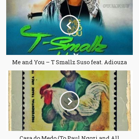
Me and You – T Smallz Suso feat. Adiouza
Casa do Medo (To Paul Ngozi and All