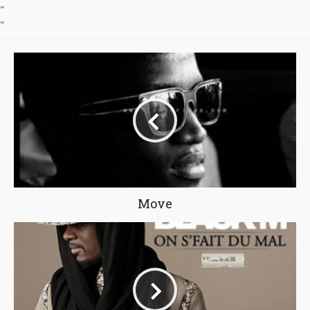
"
"
Move