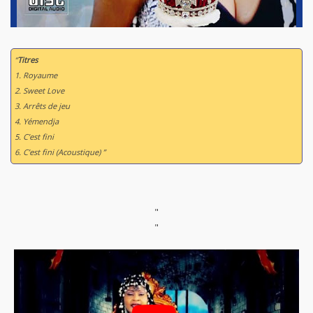
“
Titres
1. Royaume
2. Sweet Love
3. Arrêts de jeu
4. Yémendja
5. C’est fini
6. C’est fini (Acoustique) ”
"
"