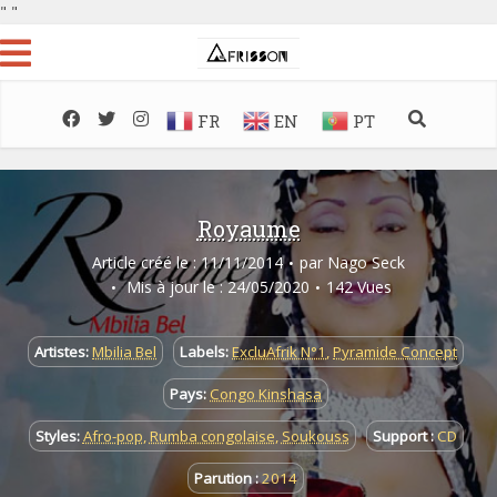
"
"
FR
EN
PT
Royaume
Article créé le : 11/11/2014
par
Nago Seck
Mis à jour le : 24/05/2020
142 Vues
Artistes:
Mbilia Bel
Labels:
ExcluAfrik N°1
,
Pyramide Concept
Pays:
Congo Kinshasa
Styles:
Afro-pop
,
Rumba congolaise
,
Soukouss
Support :
CD
Parution :
2014