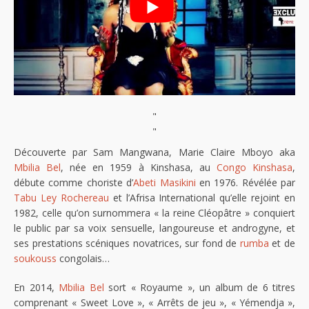
"
"
Découverte par Sam Mangwana, Marie Claire Mboyo aka
Mbilia Bel
, née en 1959 à Kinshasa, au
Congo Kinshasa
,
débute comme choriste d’
Abeti Masikini
en 1976. Révélée par
Tabu Ley Rochereau
et l’Afrisa International qu’elle rejoint en
1982, celle qu’on surnommera « la reine Cléopâtre » conquiert
le public par sa voix sensuelle, langoureuse et androgyne, et
ses prestations scéniques novatrices, sur fond de
rumba
et de
soukouss
congolais…
En 2014,
Mbilia Bel
sort « Royaume », un album de 6 titres
comprenant « Sweet Love », « Arrêts de jeu », « Yémendja »,