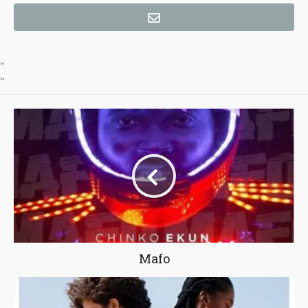
"
"
Mafo