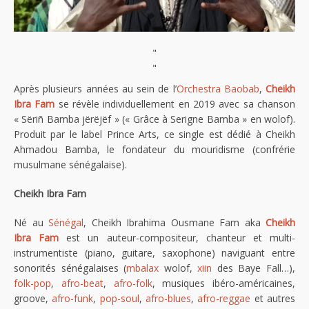
"
"
Après plusieurs années au sein de l’
Orchestra Baobab
,
Cheikh
Ibra Fam
se révèle individuellement en 2019 avec sa chanson
« Sëriñ Bamba jërëjëf » (« Grâce à Serigne Bamba » en wolof).
Produit par le label Prince Arts, ce single est dédié à Cheikh
Ahmadou Bamba, le fondateur du mouridisme (confrérie
musulmane sénégalaise).
Cheikh Ibra Fam
Né au
Sénégal
, Cheikh Ibrahima Ousmane Fam aka
Cheikh
Ibra Fam
est un auteur-compositeur, chanteur et multi-
instrumentiste (piano, guitare, saxophone) naviguant entre
sonorités sénégalaises (
mbalax
wolof,
xiin
des Baye Fall…),
folk-pop
,
afro-beat
,
afro-folk
, musiques ibéro-américaines,
groove,
afro-funk
,
pop-soul
,
afro-blues
,
afro-reggae
et autres