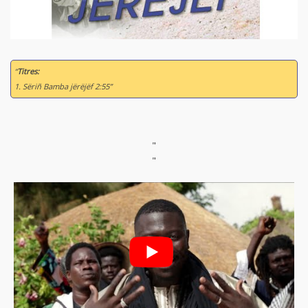
“
Titres:
1. Sëriñ Bamba jërëjëf 2:55”
"
"