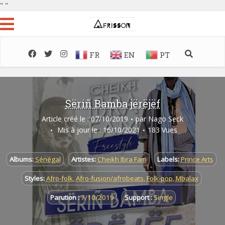
"
"
FR
EN
PT
Sëriñ Bamba jërëjëf
Article créé le : 07/10/2019
par
Nago Seck
Mis à jour le : 16/10/2021
183 Vues
Albums:
Sénégal
Artistes:
Cheikh Ibra Fam
Labels:
Prince Arts
Styles:
Afro-folk
,
Afro-fusion/afrobeats
,
Folk-pop
,
Mbalax
Parution :
7/10/2019
Support :
Single