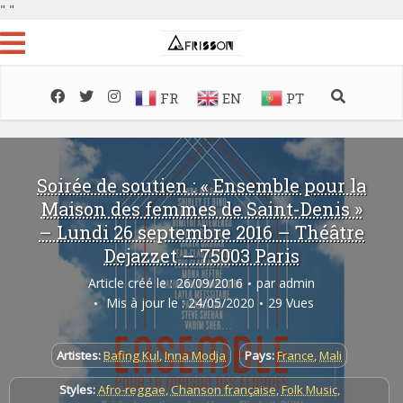
"
"
FR
EN
PT
Soirée de soutien : « Ensemble pour la
Maison des femmes de Saint-Denis »
– Lundi 26 septembre 2016 – Théâtre
Dejazzet – 75003 Paris
Article créé le : 26/09/2016
par
admin
Mis à jour le : 24/05/2020
29 Vues
Artistes:
Bafing Kul
,
Inna Modja
Pays:
France
,
Mali
Styles:
Afro-reggae
,
Chanson française
,
Folk Music
,